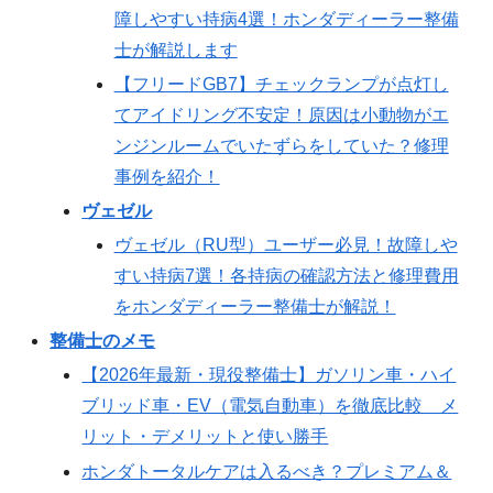
障しやすい持病4選！ホンダディーラー整備
士が解説します
【フリードGB7】チェックランプが点灯し
てアイドリング不安定！原因は小動物がエ
ンジンルームでいたずらをしていた？修理
事例を紹介！
ヴェゼル
ヴェゼル（RU型）ユーザー必見！故障しや
すい持病7選！各持病の確認方法と修理費用
をホンダディーラー整備士が解説！
整備士のメモ
【2026年最新・現役整備士】ガソリン車・ハイ
ブリッド車・EV（電気自動車）を徹底比較 メ
リット・デメリットと使い勝手
ホンダトータルケアは入るべき？プレミアム＆