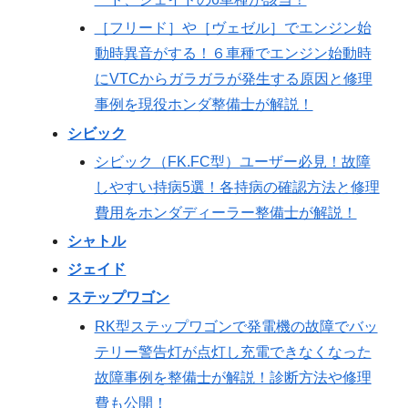
［フリード］や［ヴェゼル］でエンジン始
動時異音がする！６車種でエンジン始動時
にVTCからガラガラが発生する原因と修理
事例を現役ホンダ整備士が解説！
シビック
シビック（FK.FC型）ユーザー必見！故障
しやすい持病5選！各持病の確認方法と修理
費用をホンダディーラー整備士が解説！
シャトル
ジェイド
ステップワゴン
RK型ステップワゴンで発電機の故障でバッ
テリー警告灯が点灯し充電できなくなった
故障事例を整備士が解説！診断方法や修理
費も公開！