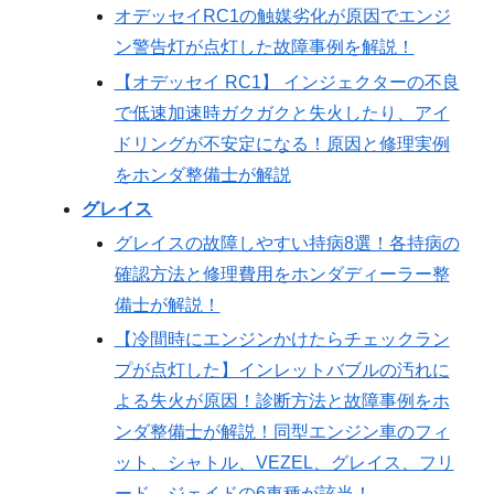
オデッセイRC1の触媒劣化が原因でエンジ
ン警告灯が点灯した故障事例を解説！
【オデッセイ RC1】 インジェクターの不良
で低速加速時ガクガクと失火したり、アイ
ドリングが不安定になる！原因と修理実例
をホンダ整備士が解説
グレイス
グレイスの故障しやすい持病8選！各持病の
確認方法と修理費用をホンダディーラー整
備士が解説！
【冷間時にエンジンかけたらチェックラン
プが点灯した】インレットバブルの汚れに
よる失火が原因！診断方法と故障事例をホ
ンダ整備士が解説！同型エンジン車のフィ
ット、シャトル、VEZEL、グレイス、フリ
ード、ジェイドの6車種が該当！