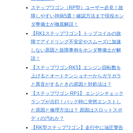
ステップワゴン（RP型）ユーザー必見！故
障しやすい持病5選！確認方法まで現役ホン
ダ整備士が徹底解説！
【RK1ステップワゴン】トップコイルの故
障でアイドリング不安定やスムーズに加速
しない原因と故障事例をホンダ整備士が解
説！
【ステップワゴンRK5】エンジン回転数を
上げるとオートテンショナーからガラガラ
と異音がするときの原因と対処法は？
【ステップワゴン RP1】 エンジンチェック
ランプが点灯！バック時に突然エンストし
た原因と修理方法は？ 原因はスロットスボ
ディの汚れか？
【RK型ステップワゴン】走行中に油圧警告