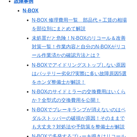
故障事例
N-BOX
N-BOX 修理費用一覧 部品代＋工賃の相場
を部位別にまとめて解説
未処置だと危険！N-BOXのリコール＆改善
対策一覧！作業内容と自分のN-BOXがリコ
ール作業済かの確認方法とは？
N-BOXでアイドリングストップしない原因
はバッテリー劣化!?実際に多い故障原因5選
をホンダ整備士が解説！
N-BOXのサイドミラーの交換費用はいくら
か？全型式の交換費用を公開！
N-BOXでブレーキランプが消えないのはペ
ダルストッパーの破損が原因！そのままで
も大丈夫？対処法や予防策を整備士が解説
N-BOXで多発するブレーキ鳴きはリコール