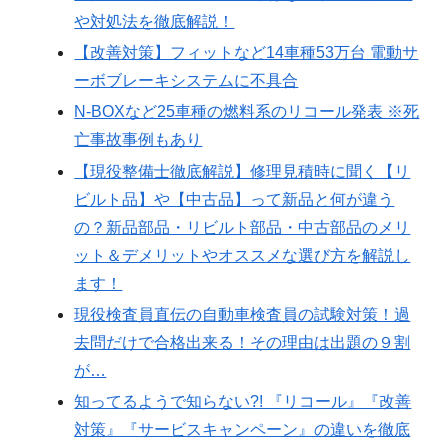
や対処法を徹底解説！
【改善対策】フィットなど14車種53万台 電動サ
ーボブレーキシステムに不具合
N-BOXなど25車種の燃料系のリコール発表 ※死
亡事故事例もあり
【現役整備士徹底解説】修理見積時に聞く【リ
ビルト品】や【中古品】って新品と何が違う
の？新品部品・リビルト部品・中古部品のメリ
ット＆デメリットやオススメな選び方を解説し
ます！
現役検査員直伝の自動車検査員の試験対策！過
去問だけで合格出来る！その理由は出題の９割
が…
知ってるようで知らない?! 『リコール』『改善
対策』『サービスキャンペーン』の違いを徹底