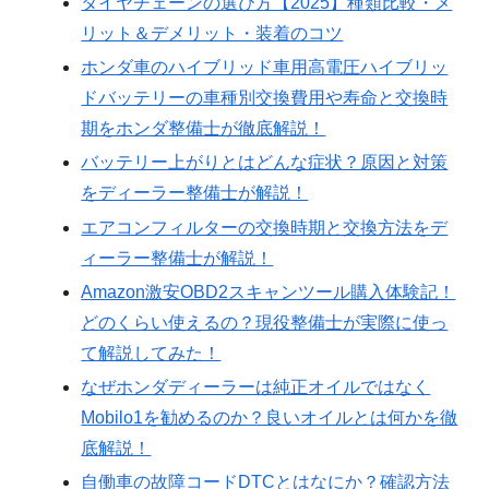
タイヤチェーンの選び方【2025】種類比較・メ
リット＆デメリット・装着のコツ
ホンダ車のハイブリッド車用高電圧ハイブリッ
ドバッテリーの車種別交換費用や寿命と交換時
期をホンダ整備士が徹底解説！
バッテリー上がりとはどんな症状？原因と対策
をディーラー整備士が解説！
エアコンフィルターの交換時期と交換方法をデ
ィーラー整備士が解説！
Amazon激安OBD2スキャンツール購入体験記！
どのくらい使えるの？現役整備士が実際に使っ
て解説してみた！
なぜホンダディーラーは純正オイルではなく
Mobilo1を勧めるのか？良いオイルとは何かを徹
底解説！
自働車の故障コードDTCとはなにか？確認方法