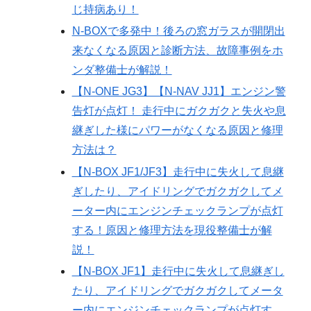
じ持病あり！
N-BOXで多発中！後ろの窓ガラスが開閉出
来なくなる原因と診断方法、故障事例をホ
ンダ整備士が解説！
【N-ONE JG3】【N-NAV JJ1】エンジン警
告灯が点灯！ 走行中にガクガクと失火や息
継ぎした様にパワーがなくなる原因と修理
方法は？
【N-BOX JF1/JF3】走行中に失火して息継
ぎしたり、アイドリングでガクガクしてメ
ーター内にエンジンチェックランプが点灯
する！原因と修理方法を現役整備士が解
説！
【N-BOX JF1】走行中に失火して息継ぎし
たり、アイドリングでガクガクしてメータ
ー内にエンジンチェックランプが点灯す