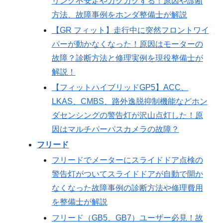
リング不安定やガクガクする！原因や診断
方法、故障事例をホンダ整備士が解説
【GR フィット】走行中に突然フロントワイ
パーが動かなくなった！原因はモーターの
故障？診断方法と修理実例を現役整備士が
解説！
【フィットハイブリッドGP5】ACC、
LKAS、CMBS、路外逸脱抑制機能などホン
ダセンシングの警告灯が沢山点灯した！原
因はマルチパーパスカメラの故障？
フリード
フリードでメーターにスライドドア点検の
警告灯がついてスライドドアが自動で開か
なくなった故障事例の診断方法や修理費用
を整備士が解説
フリード（GB5、GB7）ユーザー必見！故