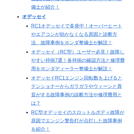
備士が紹介！
オデッセイ
RC1オデッセイで多発中！オーバーヒート
やエアコンが効かなくなる原因と診断方
法、故障事例をホンダ整備士が解説！
オデッセイ（RC型）ユーザー必見！故障し
やすい持病7選！各持病の確認方法と修理費
用をホンダディーラー整備士が解説！
オデッセイRC1エンジン回転数を上げると
テンショナーからガラガラやウィーンと異
音がする故障事例の診断方法や修理費用と
は？
RC型オデッセイのスロットルボディ故障が
原因でエンジン警告灯が点灯した故障事例
を紹介！