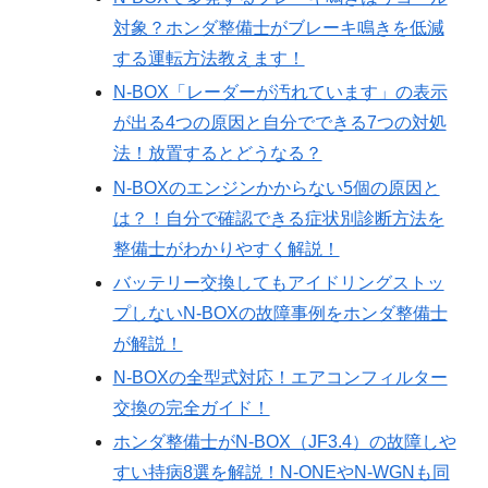
対象？ホンダ整備士がブレーキ鳴きを低減
する運転方法教えます！
N-BOX「レーダーが汚れています」の表示
が出る4つの原因と自分でできる7つの対処
法！放置するとどうなる？
N-BOXのエンジンかからない5個の原因と
は？！自分で確認できる症状別診断方法を
整備士がわかりやすく解説！
バッテリー交換してもアイドリングストッ
プしないN-BOXの故障事例をホンダ整備士
が解説！
N-BOXの全型式対応！エアコンフィルター
交換の完全ガイド！
ホンダ整備士がN-BOX（JF3.4）の故障しや
すい持病8選を解説！N-ONEやN-WGNも同