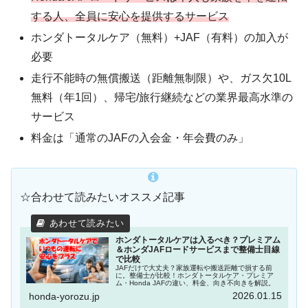
する人、全員に安心を提供するサービス
ホンダトータルケア（無料）+JAF（有料）の加入が
必要
走行不能時の無償搬送（距離無制限）や、ガス欠10L
無料（年1回）、帰宅/旅行継続などの業界最高水準の
サービス
料金は「通常のJAFの入会金・年会費のみ」
☆合わせて読みたいオススメ記事
ホンダトータルケアは入るべき？プレミアム
＆ホンダJAFロードサービスまで整備士目線
で比較
JAFだけで大丈夫？家族運転や搬送距離で損する前
に。整備士が比較！ホンダトータルケア・プレミア
ム・Honda JAFの違い、料金、向き不向きを解説。
2026.01.15
honda-yorozu.jp