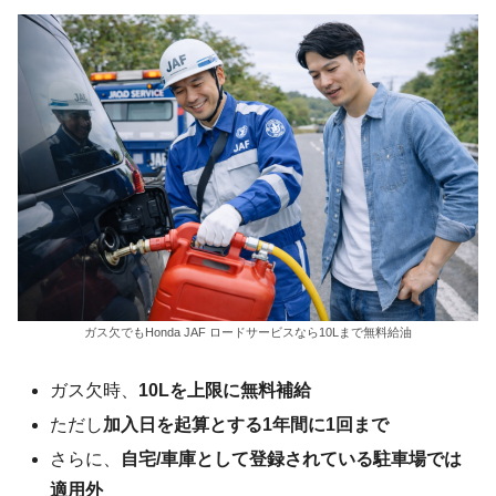
ガス欠でもHonda JAF ロードサービスなら10Lまで無料給油
ガス欠時、
10Lを上限に無料補給
ただし
加入日を起算とする1年間に1回まで
さらに、
自宅/車庫として登録されている駐車場では
適用外