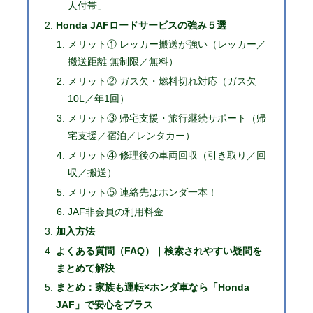
人付帯」
Honda JAFロードサービスの強み５選
メリット① レッカー搬送が強い（レッカー／
搬送距離 無制限／無料）
メリット② ガス欠・燃料切れ対応（ガス欠
10L／年1回）
メリット③ 帰宅支援・旅行継続サポート（帰
宅支援／宿泊／レンタカー）
メリット④ 修理後の車両回収（引き取り／回
収／搬送）
メリット⑤ 連絡先はホンダ一本！
JAF非会員の利用料金
加入方法
よくある質問（FAQ）｜検索されやすい疑問を
まとめて解決
まとめ：家族も運転×ホンダ車なら「Honda
JAF」で安心をプラス