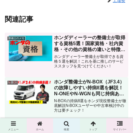
工場長
関連記事
ホンダディーラーの整備士が取得
整備士のメモ
する資格5選！国家資格・社内資
格・その他の資格の違いと特徴を
解説
ホンダディーラー整備士が取得できる資
格５選を解説！これを基に推しのサービ
ススタッフを見つけてください！
ホンダ整備士がN-BOX（JF3.4）
N-BOX
の故障しやすい持病8選を解説！
N-ONEやN-WGNも同じ持病あ
り！
N-BOXの持病8選をホンダ現役整備士が徹
底解説N-BOXユーザーや中古車検討中の
方は要チェック！
フリード 冬タイヤの選び方 完全
整備士のメモ
メニュー
ホーム
検索
トップ
サイドバー
ガイド【2025】15/16インチ・