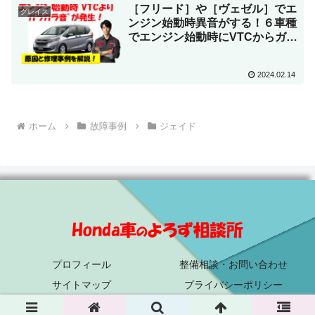
グレイス、フリード、ジェイドの
［フリード］や［ヴェゼル］でエ
グレイス
6車種が該当！
ンジン始動時異音がする！６車種
でエンジン始動時にVTCからガラ
ガラが発生する原因と修理事例を
現役ホンダ整備士が解説！
2024.02.14
ホーム
故障事例
ジェイド
プロフィール
整備相談・お問い合わせ
サイトマップ
プライバシーポリシー
© 2022 Honda車のよろず相談所.