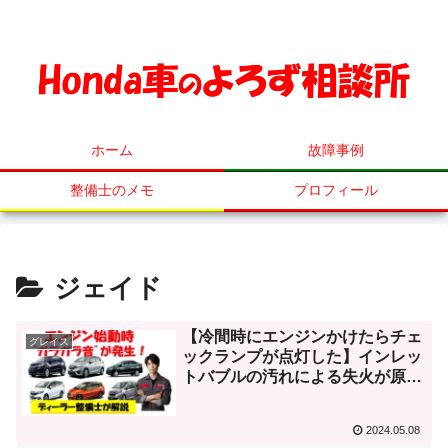
ホンダ車の事ならなんでも相談してください！
ホーム
故障事例
整備士のメモ
プロフィール
ジェイド
【冷間時にエンジンかけたらチェ
グレイス
ックランプが点灯した】インレッ
トバブルの汚れによる失火が原
因！診断方法と故障事例をホンダ
整備士が解説！同型エンジン車の
2024.05.08
フィット、シャトル、VEZEL、